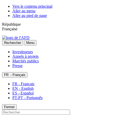
Vers le contenu principal
Aller au menu
Aller au pied de page
République
Française
Rechercher
Menu
Investisseurs
Appels à projets
Marchés publics
Presse
FR
- Français
FR - Français
EN - English
ES - Español
PT-PT - Português
Fermer