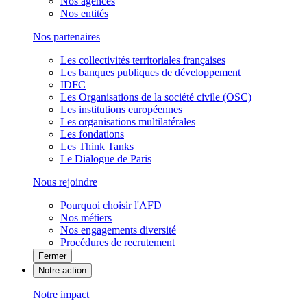
Nos agences
Nos entités
Nos partenaires
Les collectivités territoriales françaises
Les banques publiques de développement
IDFC
Les Organisations de la société civile (OSC)
Les institutions européennes
Les organisations multilatérales
Les fondations
Les Think Tanks
Le Dialogue de Paris
Nous rejoindre
Pourquoi choisir l'AFD
Nos métiers
Nos engagements diversité
Procédures de recrutement
Fermer
Notre action
Notre impact