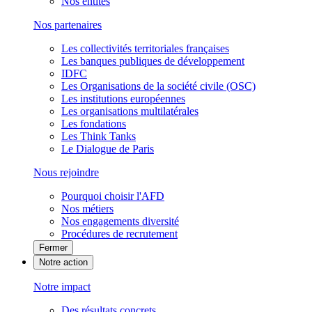
Nos entités
Nos partenaires
Les collectivités territoriales françaises
Les banques publiques de développement
IDFC
Les Organisations de la société civile (OSC)
Les institutions européennes
Les organisations multilatérales
Les fondations
Les Think Tanks
Le Dialogue de Paris
Nous rejoindre
Pourquoi choisir l'AFD
Nos métiers
Nos engagements diversité
Procédures de recrutement
Fermer
Notre action
Notre impact
Des résultats concrets