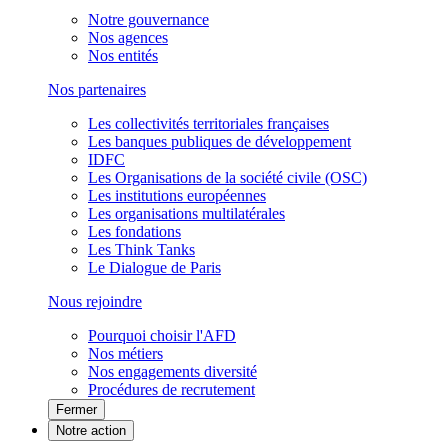
Notre gouvernance
Nos agences
Nos entités
Nos partenaires
Les collectivités territoriales françaises
Les banques publiques de développement
IDFC
Les Organisations de la société civile (OSC)
Les institutions européennes
Les organisations multilatérales
Les fondations
Les Think Tanks
Le Dialogue de Paris
Nous rejoindre
Pourquoi choisir l'AFD
Nos métiers
Nos engagements diversité
Procédures de recrutement
Fermer
Notre action