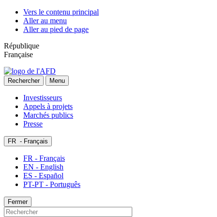
Vers le contenu principal
Aller au menu
Aller au pied de page
République
Française
Rechercher
Menu
Investisseurs
Appels à projets
Marchés publics
Presse
FR
- Français
FR - Français
EN - English
ES - Español
PT-PT - Português
Fermer