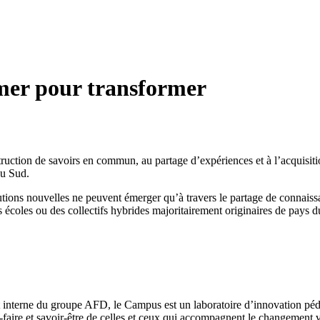
rmer pour transformer
uction de savoirs en commun, au partage d’expériences et à l’acquisiti
du Sud.
ns nouvelles ne peuvent émerger qu’à travers le partage de connaissan
s écoles ou des collectifs hybrides majoritairement originaires de pays 
et interne du groupe AFD, le Campus est un laboratoire d’innovation péda
-faire et savoir-être de celles et ceux qui accompagnent le changement