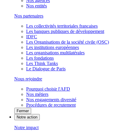
Nos agences
Nos entités
Nos partenaires
Les collectivités territoriales françaises
Les banques publiques de développement
IDFC
Les Organisations de la société civile (OSC)
Les institutions européennes
Les organisations multilatérales
Les fondations
Les Think Tanks
Le Dialogue de Paris
Nous rejoindre
Pourquoi choisir l'AFD
Nos métiers
Nos engagements diversité
Procédures de recrutement
Fermer
Notre action
Notre impact