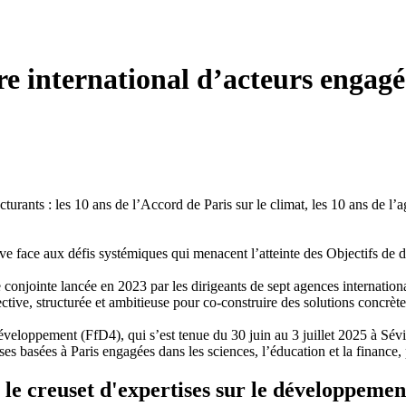
e international d’acteurs engagés
turants : les 10 ans de l’Accord de Paris sur le climat, les 10 ans de l
ctive face aux défis systémiques qui menacent l’atteinte des Objectifs 
ative conjointe lancée en 2023 par les dirigeants de sept agences int
lective, structurée et ambitieuse pour co-construire des solutions concr
veloppement (FfD4), qui s’est tenue du 30 juin au 3 juillet 2025 à Sévil
es basées à Paris engagées dans les sciences, l’éducation et la finance, po
s le creuset d'expertises sur le développeme